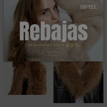
Chaleco largo de pelo
Cuello de pelo largo
98,00 €
44,10 €
149,00 €
49,00 €
¡Rebajado!
¡Rebajado!
-10%
-10%