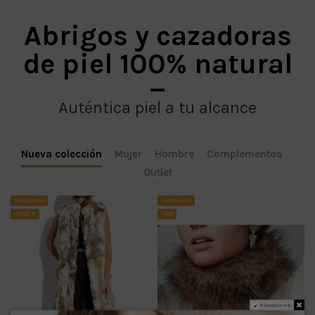
Abrigos y cazadoras
de piel 100% natural
Auténtica piel a tu alcance
Nueva colección
Mujer
Hombre
Complementos
Outlet
¡Rebajado!
¡Rebajado!
-51,00 €
-10%
No mostrar más