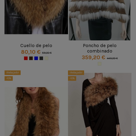
Cuello de pelo
Poncho de pelo
combinado
80,10 €
89,00 €
359,20 €
449,00 €
¡Rebajado!
¡Rebajado!
-10%
-10%