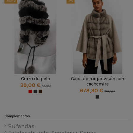
-20,00 €
-15%
Gorro de pelo
Capa de mujer visón con
cachemira
39,00 €
59,00 €
678,30 €
798,00 €
Complementos
Bufandas
Estolas de pelo, Ponchos y Capas