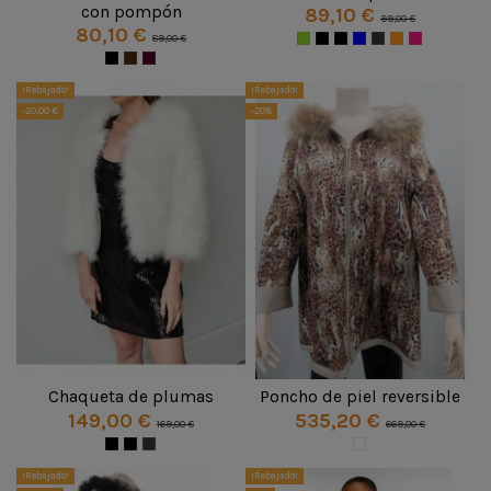
con pompón
89,10 €
99,00 €
80,10 €
89,00 €
¡Rebajado!
¡Rebajado!
-20,00 €
-20%
Chaqueta de plumas
Poncho de piel reversible
149,00 €
535,20 €
169,00 €
669,00 €
¡Rebajado!
¡Rebajado!