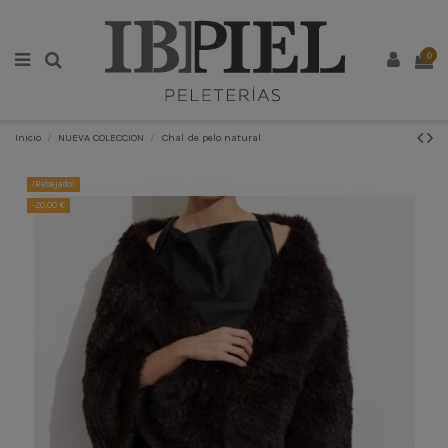
0
Inicio
NUEVA COLECCION
Chal de pelo natural
¡Rebajado!
-20,00 €