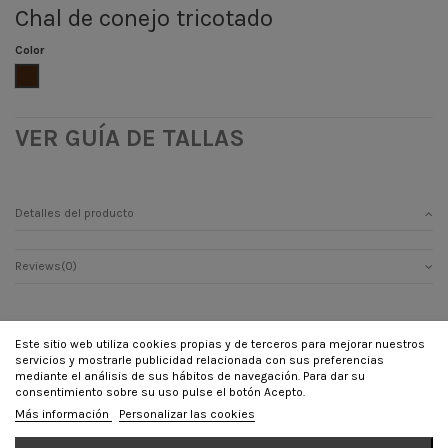
Chal de conejo tricotado
Color
Marrón
VER GUÍA DE TALLAS
Detalles del producto
Reviews
(0)
Este sitio web utiliza cookies propias y de terceros para mejorar nuestros
servicios y mostrarle publicidad relacionada con sus preferencias
INFORMACIÓN
mediante el análisis de sus hábitos de navegación. Para dar su
consentimiento sobre su uso pulse el botón Acepto.
CONTÁCTANOS
Más información
Personalizar las cookies
SÍGUENOS