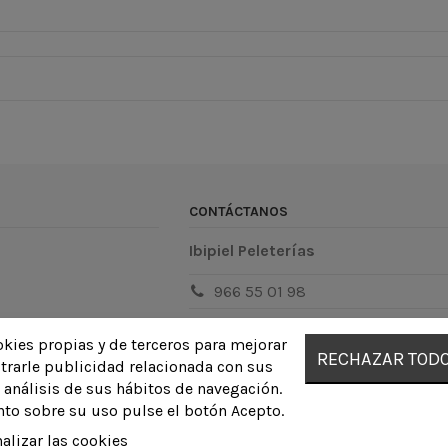
CONTÁCTANOS
Ibipiel Peleterías
966 55 01 98
info@ibipielpeleterias.com
ookies propias y de terceros para mejorar
RECHAZAR TOD
trarle publicidad relacionada con sus
 análisis de sus hábitos de navegación.
nto sobre su uso pulse el botón Acepto.
alizar las cookies