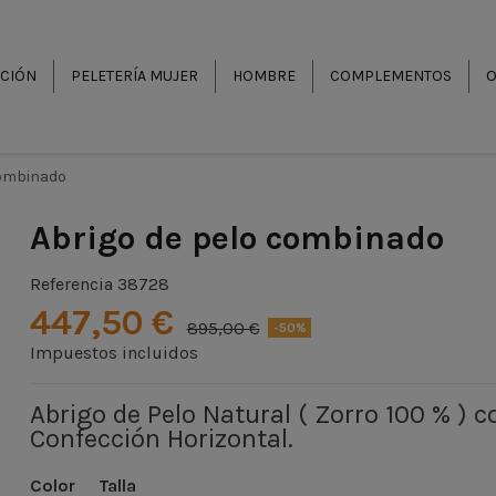
CCIÓN
PELETERÍA MUJER
HOMBRE
COMPLEMENTOS
O
combinado
Abrigo de pelo combinado
Referencia
38728
447,50 €
895,00 €
-50%
Impuestos incluidos
Abrigo de Pelo Natural ( Zorro 100 % ) c
Confección Horizontal.
Color
Talla