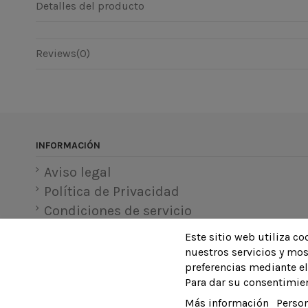
Detalles del producto
Reviews
(0)
INFORMACIÓN
Aviso legal
Política de Privacidad
Condiciones de servicio
Sobre Nosotros
Este sitio web utiliza c
Servicios
nuestros servicios y mos
preferencias mediante el
Para dar su consentimie
Más información
Person