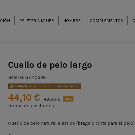
CCIÓN
PELETERÍA MUJER
HOMBRE
COMPLEMENTOS
O
Cuello de pelo largo
Referencia
40399
Producto disponible con otras opciones
44,10 €
49,00 €
-10%
Impuestos incluidos
Cuello de pelo natural elástico (braga o cinta para el pelo