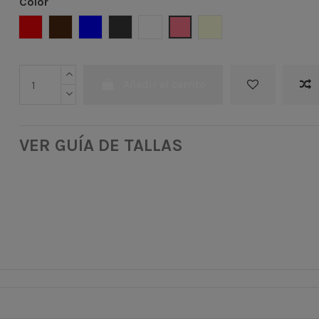
Color
Rojo
Marrón
Azul
Gris
Multicolor
Natural
Carmin
Añadir al carrito
VER GUÍA DE TALLAS