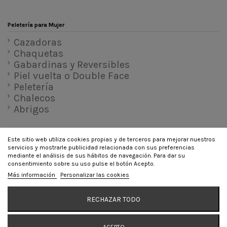
Peletería para Mujer
Cazadoras
Chaquetas
Gabardinas y Reversibles
Piel vuelta o Double Face
Peletería
Chalecos
Abrigos
Este sitio web utiliza cookies propias y de terceros para mejorar nuestros
servicios y mostrarle publicidad relacionada con sus preferencias
INFORMACIÓN
mediante el análisis de sus hábitos de navegación. Para dar su
consentimiento sobre su uso pulse el botón Acepto.
CONTÁCTANOS
Más información
Personalizar las cookies
SÍGUENOS
RECHAZAR TODO