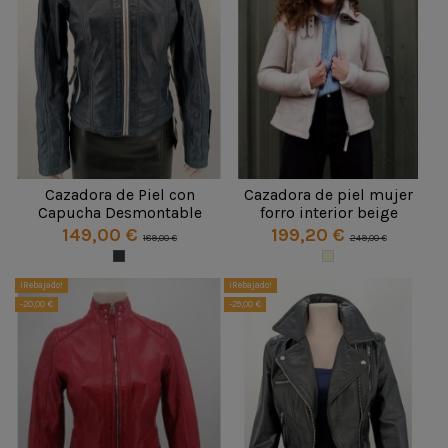
Cazadora de Piel con
Cazadora de piel mujer
Capucha Desmontable
forro interior beige
149,00 €
199,20 €
189,00 €
249,00 €
¡Rebajado!
¡Rebajado!
-20,00 €
-29,00 €