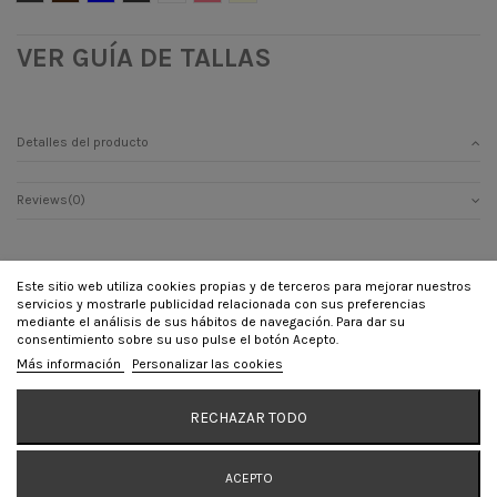
VER GUÍA DE TALLAS
Detalles del producto
Reviews
(0)
Este sitio web utiliza cookies propias y de terceros para mejorar nuestros
servicios y mostrarle publicidad relacionada con sus preferencias
INFORMACIÓN
mediante el análisis de sus hábitos de navegación. Para dar su
consentimiento sobre su uso pulse el botón Acepto.
CONTÁCTANOS
Más información
Personalizar las cookies
SÍGUENOS
RECHAZAR TODO
Añadir al carrito
ACEPTO