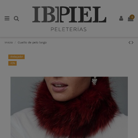
0
Inicio
Cuello de pelo largo
¡Rebajado!
-10%