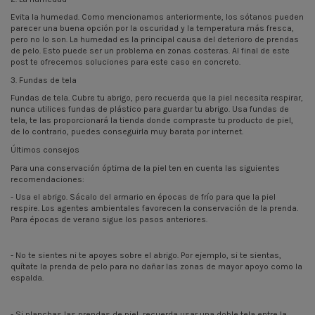
Evita la humedad. Como mencionamos anteriormente, los sótanos pueden
parecer una buena opción por la oscuridad y la temperatura más fresca,
pero no lo son. La humedad es la principal causa del deterioro de prendas
de pelo. Esto puede ser un problema en zonas costeras. Al final de este
post te ofrecemos soluciones para este caso en concreto.
3. Fundas de tela
Fundas de tela. Cubre tu abrigo, pero recuerda que la piel necesita respirar,
nunca utilices fundas de plástico para guardar tu abrigo. Usa fundas de
tela, te las proporcionará la tienda donde compraste tu producto de piel,
de lo contrario, puedes conseguirla muy barata por internet.
Últimos consejos
Para una conservación óptima de la piel ten en cuenta las siguientes
recomendaciones:
- Usa el abrigo. Sácalo del armario en épocas de frío para que la piel
respire. Los agentes ambientales favorecen la conservación de la prenda.
Para épocas de verano sigue los pasos anteriores.
- No te sientes ni te apoyes sobre el abrigo. Por ejemplo, si te sientas,
quítate la prenda de pelo para no dañar las zonas de mayor apoyo como la
espalda.
- Si planchas las prendas de piel, recuerda usar una doble tela entre la