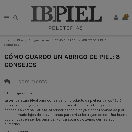
0
Inicio
Blog
Abrigos de piel
CÓMO GUARDO UN ABRIGO DE PIEL: 3
CONSEJOS
CÓMO GUARDO UN ABRIGO DE PIEL: 3
CONSEJOS
0 comments
1. La temperatura
La temperatura ideal para conservar un producto de piel ronda los 13º C.
Dentro de tu hogar, será difícil encontrar esta temperatura y más en
épocas de verano. Por ello, el primer consejo es guardar tu prenda de piel
en un armario lejos de las ventanas para evitar los rayos de sol. Una buena
opción pueden ser los pasillos. Nunca sótanos o zonas demasiado
húmedas.
2. La humedad